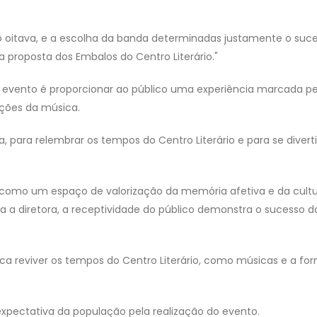
ão oitava, e a escolha da banda determinadas justamente o suc
 proposta dos Embalos do Centro Literário."
do evento é proporcionar ao público uma experiência marcada pe
ações da música.
, para relembrar os tempos do Centro Literário e para se divert
ou como um espaço de valorização da memória afetiva e da cult
 a diretora, a receptividade do público demonstra o sucesso d
sca reviver os tempos do Centro Literário, como músicas e a fo
expectativa da população pela realização do evento.