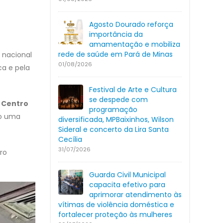
Agosto Dourado reforça
importância da
amamentação e mobiliza
rede de saúde em Pará de Minas
 nacional
01/08/2026
ca e pela
Festival de Arte e Cultura
se despede com
 Centro
programação
co uma
diversificada, MPBaixinhos, Wilson
Sideral e concerto da Lira Santa
Cecília
31/07/2026
ro
Guarda Civil Municipal
capacita efetivo para
aprimorar atendimento às
vítimas de violência doméstica e
fortalecer proteção às mulheres