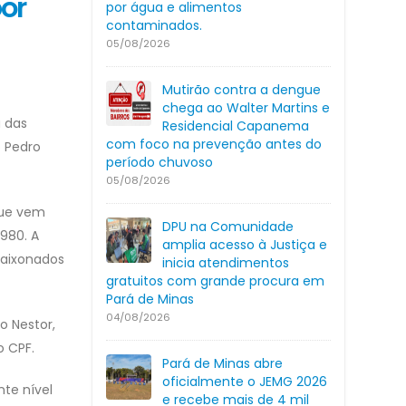
or
por água e alimentos
contaminados.
05/08/2026
Mutirão contra a dengue
chega ao Walter Martins e
 das
Residencial Capanema
com foco na prevenção antes do
o Pedro
período chuvoso
05/08/2026
que vem
DPU na Comunidade
980. A
amplia acesso à Justiça e
paixonados
inicia atendimentos
gratuitos com grande procura em
Pará de Minas
04/08/2026
o Nestor,
o CPF.
Pará de Minas abre
oficialmente o JEMG 2026
nte nível
e recebe mais de 4 mil