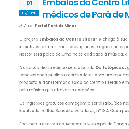
Embalos do Centro Li
01
médicos de Pará de M
07/2026
Autor
Portal Pará de Minas
O projeto
Embalos do Centro Literário
chega à sua 
iniciativas culturais mais prestigiadas e aguardadas pe
Nestor será palco de uma noite dedicada à música, 
A atração desta edição será a banda
Os Ectópicos
, 
conquistando público e admiradores com um repertóri
proposta é transformar o salão do Centro Literário e
pela música que atravessa gerações.
Os ingressos gratuitos começam a ser distribuídos nesta
localizado na Rua Benedito Valadares, nº 183. Cada pe
Segundo a diretora da Academia Municipal de Dança Ju