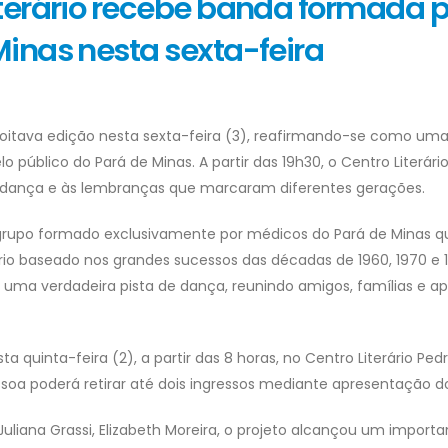
terário recebe banda formada p
inas nesta sexta-feira
oitava edição nesta sexta-feira (3), reafirmando-se como uma
lo público do Pará de Minas. A partir das 19h30, o Centro Literári
à dança e às lembranças que marcaram diferentes gerações.
grupo formado exclusivamente por médicos do Pará de Minas 
o baseado nos grandes sucessos das décadas de 1960, 1970 e 1
m uma verdadeira pista de dança, reunindo amigos, famílias e a
 quinta-feira (2), a partir das 8 horas, no Centro Literário Pedr
ssoa poderá retirar até dois ingressos mediante apresentação d
liana Grassi, Elizabeth Moreira, o projeto alcançou um importa