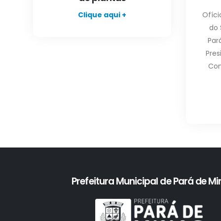
Clique aqui +
Ofíci
do 
Par
Pres
Con
Prefeitura Municipal de Pará de M