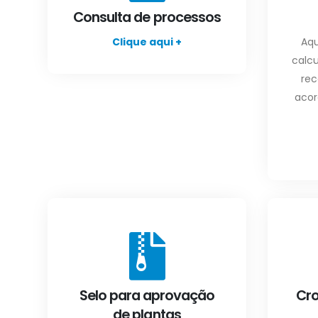
Consulta de processos
Clique aqui +
Aqu
calcu
rec
acor
Selo para aprovação
Cr
de plantas