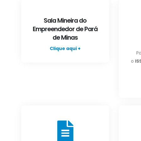
Sala Mineira do
Empreendedor de Pará
de Minas
Clique aqui +
P
o
IS