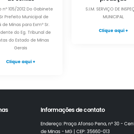
o nº 105/2012 Do Gabinete
S.I.M. SERVIÇO DE INSP
Sr Prefeito Municipal de
MUNICIPAL
á de Minas para Exmº Sr.
Clique aqui +
idente do Eg. Tribunal de
tas do Estado de Minas
Gerais
Clique aqui +
inas
Informações de contato
Endereço:
Praça Afonso Pena, nº 30 - Cent
de Minas - MG | CEP: 35660-013