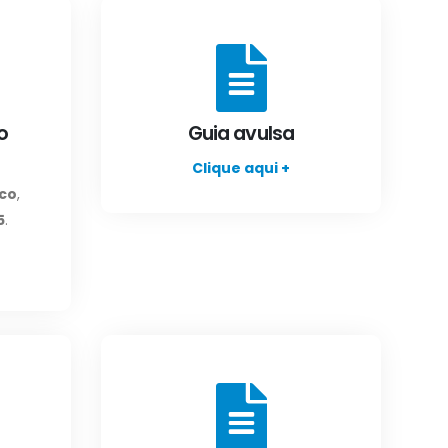
o
Guia avulsa
Clique aqui +
ico
,
5
.