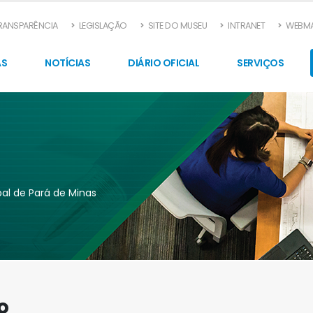
TRANSPARÊNCIA
LEGISLAÇÃO
SITE DO MUSEU
INTRANET
WEBMA
AS
NOTÍCIAS
DIÁRIO OFICIAL
SERVIÇOS
pal de Pará de Minas
o