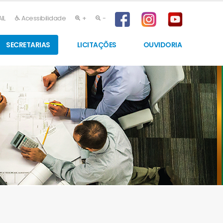
IL
Acessibilidade
+
-
SECRETARIAS
LICITAÇÕES
OUVIDORIA