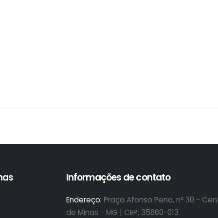
inas
Informações de contato
Endereço:
Praça Afonso Pena, nº 30 - Cent
de Minas - MG | CEP: 35660-013