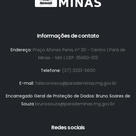
Informações de contato
Endereço:
Praça Afonso Pena, nº 30 - Centro | Pará de
Minas - MG | CEP: 35660-013
Telefone:
(37) 3233-5600
E-mail:
faleconosco@parademinas.mg.gov.br
Encarregado Geral de Proteção de Dados: Bruno Soares de
Souza
brunosouza@parademinas.mg.gov.br
Redes sociais