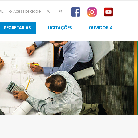
IL
Acessibilidade
+
-
SECRETARIAS
LICITAÇÕES
OUVIDORIA