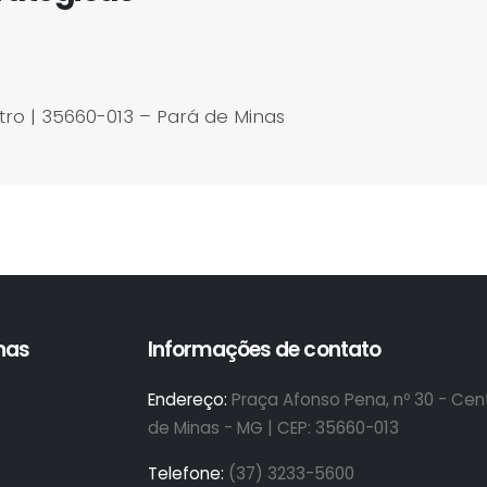
ro | 35660-013 – Pará de Minas
inas
Informações de contato
Endereço:
Praça Afonso Pena, nº 30 - Cent
de Minas - MG | CEP: 35660-013
Telefone:
(37) 3233-5600