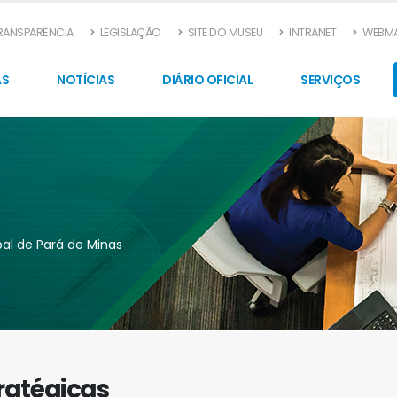
TRANSPARÊNCIA
LEGISLAÇÃO
SITE DO MUSEU
INTRANET
WEBMA
AS
NOTÍCIAS
DIÁRIO OFICIAL
SERVIÇOS
pal de Pará de Minas
ratégicas