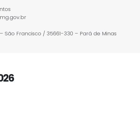
ntos
mg.gov.br
 – São Francisco / 35661-330 – Pará de Minas
026