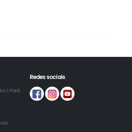
Redes sociais
ro | Pará
v.br