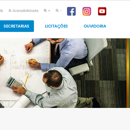
IL
Acessibilidade
+
-
SECRETARIAS
LICITAÇÕES
OUVIDORIA