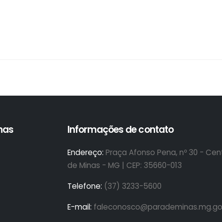
inas
Informações de contato
Endereço:
Praça Afonso Pena, nº 30 - Cent
de Minas - MG | CEP: 35660-013
Telefone:
(37) 3233-5600
E-mail:
faleconosco@parademinas.mg.go