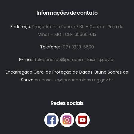
Informações de contato
Endereço:
Praça Afonso Pena, nº 30 - Centro | Pará de
Minas - MG | CEP: 35660-013
Telefone:
(37) 3233-5600
E-mail:
faleconosco@parademinas.mg.gov.br
Encarregado Geral de Proteção de Dados: Bruno Soares de
Souza
brunosouza@parademinas.mg.gov.br
Redes sociais