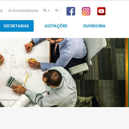
IL
Acessibilidade
+
-
SECRETARIAS
LICITAÇÕES
OUVIDORIA