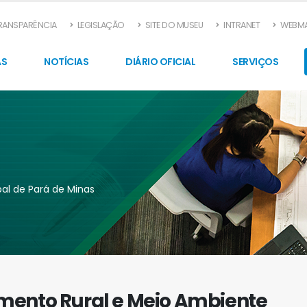
TRANSPARÊNCIA
LEGISLAÇÃO
SITE DO MUSEU
INTRANET
WEBMA
AS
NOTÍCIAS
DIÁRIO OFICIAL
SERVIÇOS
pal de Pará de Minas
mento Rural e Meio Ambiente