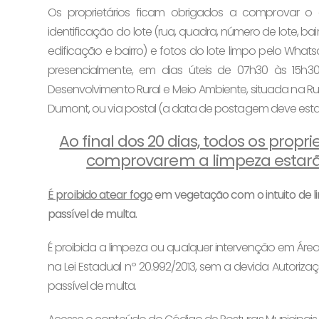
Os proprietários ficam obrigados a comprovar o 
identificação do lote (rua, quadra, número de lote, bair
edificação e bairro) e fotos do lote limpo pelo What
presencialmente, em dias úteis de 07h30 às 15h3
Desenvolvimento Rural e Meio Ambiente, situada na Rua
Dumont, ou via postal (a data de postagem deve esta
Ao final dos 20 dias, todos os prop
comprovarem a limpeza estarão
É proibido atear fogo
em vegetação com o intuito de li
passível de multa.
É proibida a limpeza ou qualquer intervenção em Áre
na Lei Estadual nº 20.992/2013, sem a devida Autoriz
passível de multa.