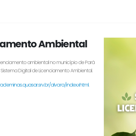
nciamento Ambiental
icenciamento ambiental no município de Pará
 Sistema Digital de Licenciamento Ambiental.
rademinas.quasar.srv.br/alvara/index.xhtml
.