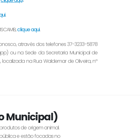
,
clique aqu
i
.
qui
.
FISCAMB,
clique aqui
.
onosco, através dos telefones 37-3233-5878
p) ou na Sede da Secretaria Municipal de
 localizada na Rua Waldemar de Oliveira, nº
ão Municipal)
produtos de origem animal.
 pública e estão focadas no