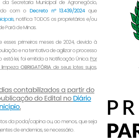
o da Secretaria Municipal de Agronegócio,
cordo com o
Decreto nº 13.439/2024
que
cipais
, notifica TODOS os proprietários e/ou
de Pará de Minas.
 esses primeiros meses de 2024, devido à
lação e na tentativa de agilizar o processo
está lei, foi emitida a Notificação Única.
Por
a limpeza
OBRIGATÓRIA
de seus lotes sujos,
ias contabilizados a partir do
 publicação do Edital no
Diário
nicípio
.
restos da poda/capina ou, ao menos, que seja
agentes de endemias, se necessário.