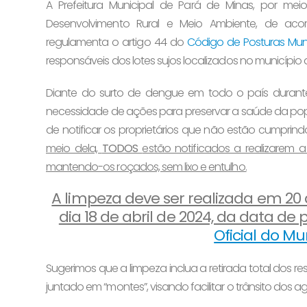
A Prefeitura Municipal de Pará de Minas, por mei
Desenvolvimento Rural e Meio Ambiente, de a
regulamenta o artigo 44 do
Código de Posturas Muni
responsáveis dos lotes sujos localizados no município 
Diante do surto de dengue em todo o país durante
necessidade de ações para preservar a saúde da popu
de notificar os proprietários que não estão cumprindo 
meio dela,
TODOS
estão notificados a realizarem 
mantendo-os roçados, sem lixo e entulho.
A limpeza deve ser realizada em 20 d
dia 18 de abril de 2024, da data de
Oficial do Mu
Sugerimos que a limpeza inclua a retirada total dos 
juntado em “montes”, visando facilitar o trânsito dos 