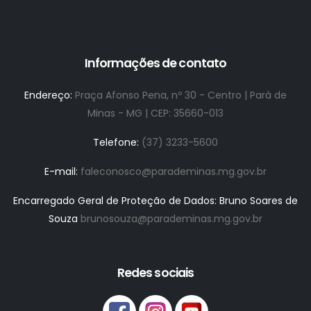
Informações de contato
Endereço:
Praça Afonso Pena, nº 30 - Centro | Pará de
Minas - MG | CEP: 35660-013
Telefone:
(37) 3233-5600
E-mail:
faleconosco@parademinas.mg.gov.br
Encarregado Geral de Proteção de Dados: Bruno Soares de
Souza
brunosouza@parademinas.mg.gov.br
Redes sociais