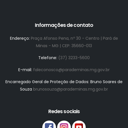
Informações de contato
Endereço:
Praça Afonso Pena, nº 30 - Centro | Pará de
Minas - MG | CEP: 35660-013
Telefone:
(37) 3233-5600
E-mail:
faleconosco@parademinas.mg.gov.br
Encarregado Geral de Proteção de Dados: Bruno Soares de
Souza
brunosouza@parademinas.mg.gov.br
Redes sociais