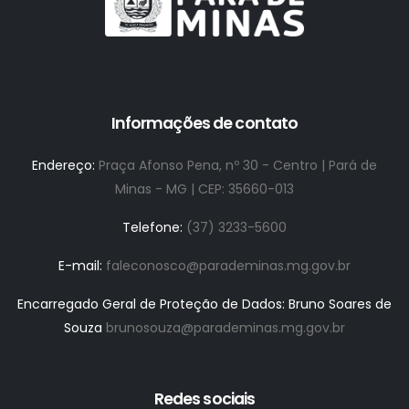
Informações de contato
Endereço:
Praça Afonso Pena, nº 30 - Centro | Pará de
Minas - MG | CEP: 35660-013
Telefone:
(37) 3233-5600
E-mail:
faleconosco@parademinas.mg.gov.br
Encarregado Geral de Proteção de Dados: Bruno Soares de
Souza
brunosouza@parademinas.mg.gov.br
Redes sociais