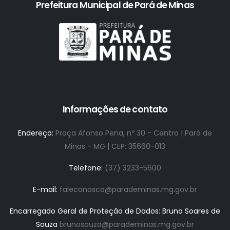
Prefeitura Municipal de Pará de Minas
Informações de contato
Endereço:
Praça Afonso Pena, nº 30 - Centro | Pará de
Minas - MG | CEP: 35660-013
Telefone:
(37) 3233-5600
E-mail:
faleconosco@parademinas.mg.gov.br
Encarregado Geral de Proteção de Dados: Bruno Soares de
Souza
brunosouza@parademinas.mg.gov.br