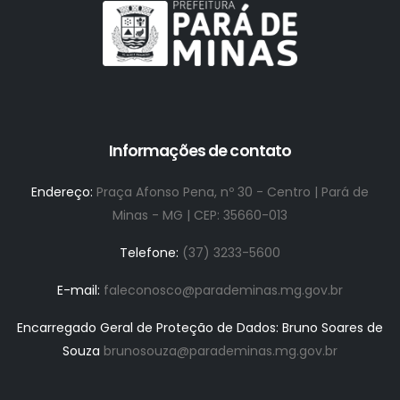
Informações de contato
Endereço:
Praça Afonso Pena, nº 30 - Centro | Pará de
Minas - MG | CEP: 35660-013
Telefone:
(37) 3233-5600
E-mail:
faleconosco@parademinas.mg.gov.br
Encarregado Geral de Proteção de Dados: Bruno Soares de
Souza
brunosouza@parademinas.mg.gov.br