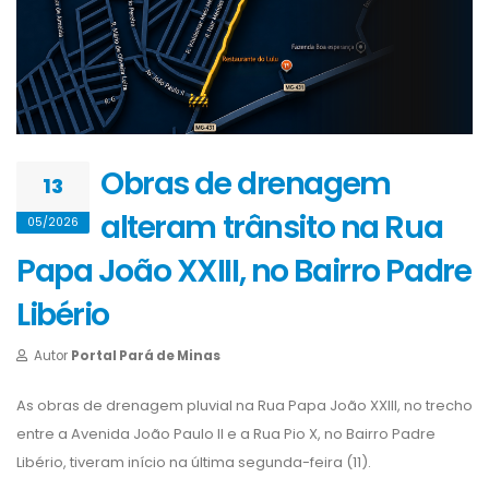
Obras de drenagem
13
alteram trânsito na Rua
05/2026
Papa João XXIII, no Bairro Padre
Libério
Autor
Portal Pará de Minas
As obras de drenagem pluvial na Rua Papa João XXIII, no trecho
entre a Avenida João Paulo II e a Rua Pio X, no Bairro Padre
Libério, tiveram início na última segunda-feira (11).