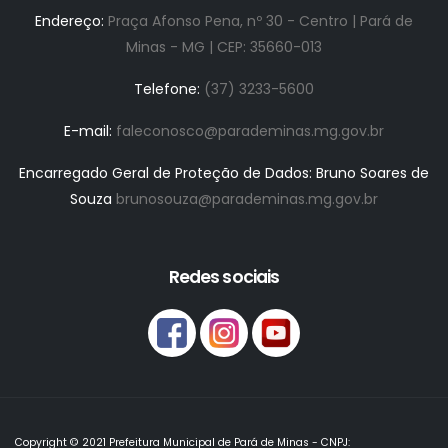
Endereço:
Praça Afonso Pena, nº 30 - Centro | Pará de
Minas - MG | CEP: 35660-013
Telefone:
(37) 3233-5600
E-mail:
faleconosco@parademinas.mg.gov.br
Encarregado Geral de Proteção de Dados: Bruno Soares de
Souza
brunosouza@parademinas.mg.gov.br
Redes sociais
Copyright © 2021 Prefeitura Municipal de Pará de Minas - CNPJ: