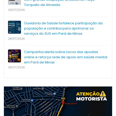
Torquato de Almeida
29/07/2026
Ouvidoria de Saúde fortalece participação da
população e contribui para aprimorar os
serviços do SUS em Pará de Minas
28/07/2026
Campanha alerta sobre riscos das apostas
online e reforça rede de apoio em saúde mental
em Pará de Minas
28/07/2026