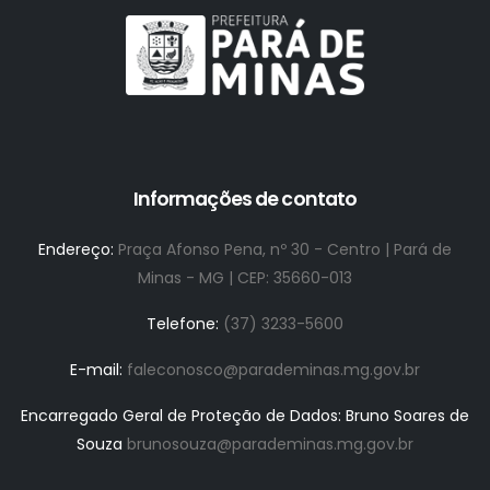
Informações de contato
Endereço:
Praça Afonso Pena, nº 30 - Centro | Pará de
Minas - MG | CEP: 35660-013
Telefone:
(37) 3233-5600
E-mail:
faleconosco@parademinas.mg.gov.br
Encarregado Geral de Proteção de Dados: Bruno Soares de
Souza
brunosouza@parademinas.mg.gov.br